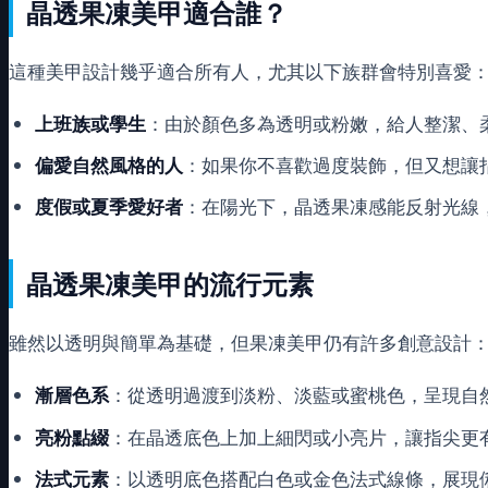
晶透果凍美甲適合誰？
這種美甲設計幾乎適合所有人，尤其以下族群會特別喜愛
上班族或學生
：由於顏色多為透明或粉嫩，給人整潔、
偏愛自然風格的人
：如果你不喜歡過度裝飾，但又想讓
度假或夏季愛好者
：在陽光下，晶透果凍感能反射光線
晶透果凍美甲的流行元素
雖然以透明與簡單為基礎，但果凍美甲仍有許多創意設計
漸層色系
：從透明過渡到淡粉、淡藍或蜜桃色，呈現自
亮粉點綴
：在晶透底色上加上細閃或小亮片，讓指尖更
法式元素
：以透明底色搭配白色或金色法式線條，展現