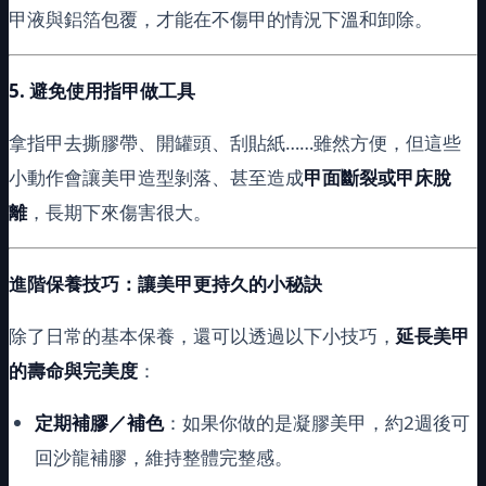
甲液與鋁箔包覆，才能在不傷甲的情況下溫和卸除。
5.
避免使用指甲做工具
拿指甲去撕膠帶、開罐頭、刮貼紙……雖然方便，但這些
小動作會讓美甲造型剝落、甚至造成
甲面斷裂或甲床脫
離
，長期下來傷害很大。
進階保養技巧：讓美甲更持久的小秘訣
除了日常的基本保養，還可以透過以下小技巧，
延長美甲
的壽命與完美度
：
定期補膠／補色
：如果你做的是凝膠美甲，約2週後可
回沙龍補膠，維持整體完整感。