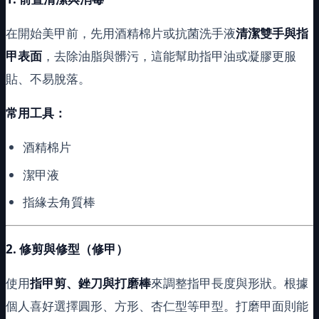
在開始美甲前，先用酒精棉片或抗菌洗手液
清潔雙手與指
甲表面
，去除油脂與髒污，這能幫助指甲油或凝膠更服
貼、不易脫落。
常用工具：
酒精棉片
潔甲液
指緣去角質棒
2.
修剪與修型（修甲）
使用
指甲剪、銼刀與打磨棒
來調整指甲長度與形狀。根據
個人喜好選擇圓形、方形、杏仁型等甲型。打磨甲面則能