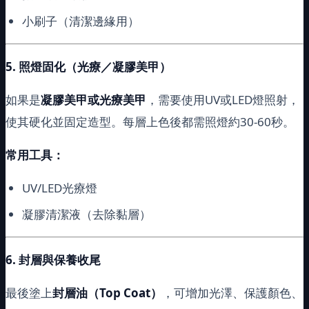
小刷子（清潔邊緣用）
5.
照燈固化（光療／凝膠美甲）
如果是
凝膠美甲或光療美甲
，需要使用UV或LED燈照射，
使其硬化並固定造型。每層上色後都需照燈約30-60秒。
常用工具：
UV/LED光療燈
凝膠清潔液（去除黏層）
6.
封層與保養收尾
最後塗上
封層油（Top Coat）
，可增加光澤、保護顏色、