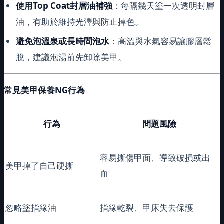
使用Top Coat封層油補強
：每隔幾天塗一次透明封層
油，有助於維持光澤與防止掉色。
避免泡溫泉或長時間泡水
：高溫與水氣容易讓膠層鬆
脫，建議泡湯前先卸除美甲。
常見美甲保養NG行為
行為
問題風險
容易撕傷甲面、導致破損或出
美甲掉了自己硬撕
血
忽略塗指緣油
指緣乾裂、甲床失去保護