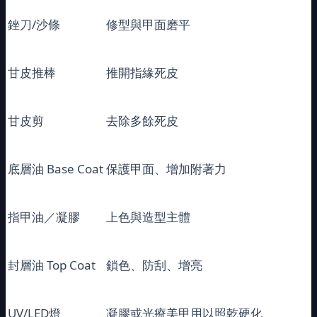
銼刀/沙條
修型與甲面磨平
甘皮推棒
推開指緣死皮
甘皮剪
去除多餘死皮
底層油 Base Coat
保護甲面、增加附著力
指甲油／凝膠
上色與造型主體
封層油 Top Coat
鎖色、防刮、增亮
UV/LED燈
凝膠或光療美甲用以照乾硬化