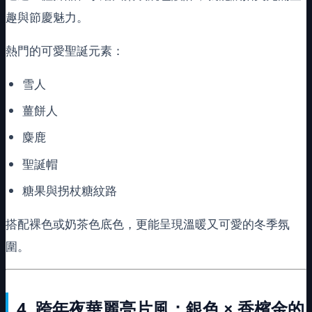
趣與節慶魅力。
熱門的可愛聖誕元素：
雪人
薑餅人
麋鹿
聖誕帽
糖果與拐杖糖紋路
搭配裸色或奶茶色底色，更能呈現溫暖又可愛的冬季氛
圍。
4.
跨年夜華麗亮片風：銀色 × 香檳金的