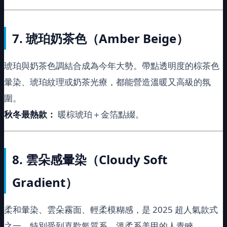
7.
琥珀奶茶色（Amber Beige）
琥珀與奶茶色調結合成為今年大勢。帶點透明度的棕茶色
暈染、琥珀紋理或奶茶光療，都能營造溫暖又高級的氛
圍。
秋冬最熱款：
暖棕琥珀＋金箔點綴。
8.
雲朵感暈染（Cloudy Soft
Gradient）
柔和暈染、雲朵霧面、輕柔模糊感，是 2025 超人氣款式
之一。特別受到喜歡氣質系、溫柔系美甲的人青睞。