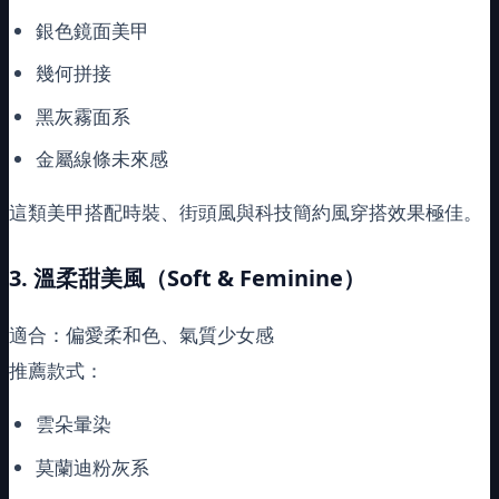
銀色鏡面美甲
幾何拼接
黑灰霧面系
金屬線條未來感
這類美甲搭配時裝、街頭風與科技簡約風穿搭效果極佳。
3.
溫柔甜美風（
Soft & Feminine
）
適合：偏愛柔和色、氣質少女感
推薦款式：
雲朵暈染
莫蘭迪粉灰系